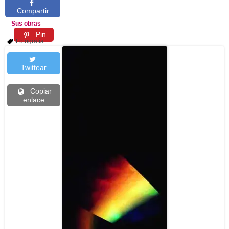
Compartir
Sus obras
Pin
Fotografía
Twittear
Copiar
enlace